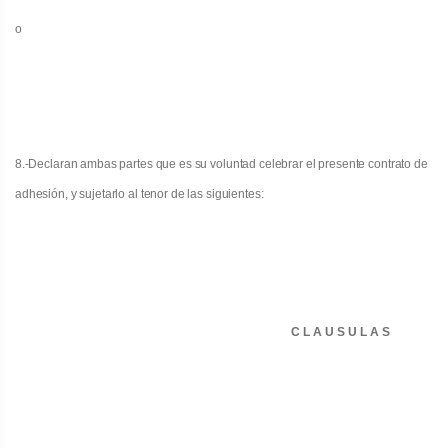
o
8.
-Declaran ambas partes que es su voluntad celebrar el presente contrato de
adhesión, y sujetarlo al tenor de las siguientes:
C L A U S U L A S