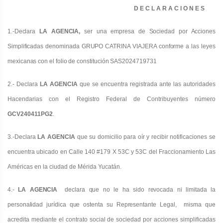
D E C L A R A C I O N E S
1.
-Declara
LA AGENCIA,
ser una empresa de Sociedad por Acciones
Simplificadas denominada GRUPO CATRINA VIAJERA conforme a las leyes
mexicanas con el folio de constitución SAS2024719731
2.
- Declara
LA AGENCIA
que se encuentra registrada ante las autoridades
Hacendarias con el Registro Federal de Contribuyentes número
GCV240411PG2
.
3.
-Declara
LA AGENCIA
que su domicilio para oír y recibir notificaciones se
encuentra ubicado en Calle 140 #179 X 53C y 53C del Fraccionamiento Las
Américas en la ciudad de Mérida Yucatán.
4.
-
LA AGENCIA
declara que no le ha sido revocada ni limitada la
personalidad jurídica que ostenta su Representante
Legal, misma que
acredita mediante el contrato social de sociedad por acciones simplificadas