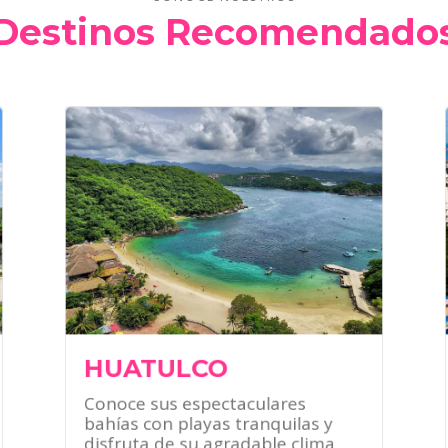
Destinos Recomendado
¿QUÉ HACER?
Disfrutar de increíbles paseos
en barco.
Practicar senderismo en la
jungla.
Conectarte con la naturaleza al
visitar sus parques ecológicos.
HUATULCO
Conoce sus espectaculares
bahías con playas tranquilas y
disfruta de su agradable clima