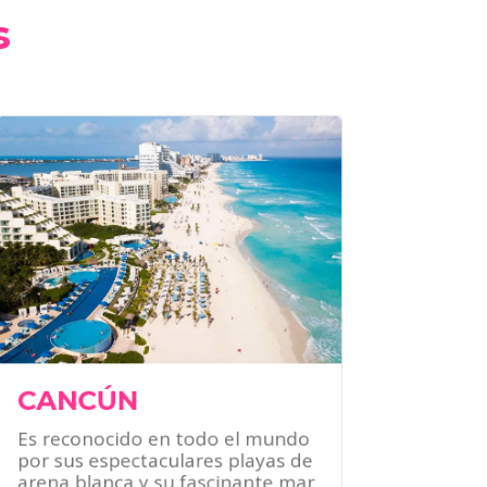
s
¿QUÉ HACER?
Disfruta de sus increíbles y
diversas playas.
Conoce sus zonas
arqueológicas.
Visita sus increíbles centros
comerciales.
Atrévete a participar en sus
diversos deportes acuáticos.
CANCÚN
Es reconocido en todo el mundo
por sus espectaculares playas de
arena blanca y su fascinante mar