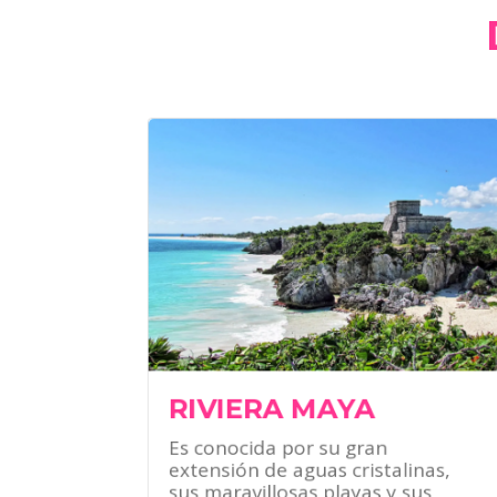
¿QUÉ HACER?
Conoce sus majestuosos sitios
arqueológicos.
Ven a sus parques naturales y
tématicos que son únicos en el
mundo.
Maravíllate con sus increíbles
cenotes.
RIVIERA MAYA
Es conocida por su gran
extensión de aguas cristalinas,
sus maravillosas playas y sus